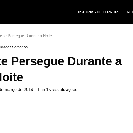
HISTÓRIAS DE TERROR
RE
e te Persegue Durante a Noite
sidades Sombrias
te Persegue Durante a
oite
de março de 2019
5,1K
visualizações