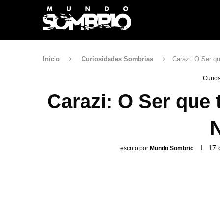
Início
Curiosidades Sombrias
Carazi: O Ser qu
Curio
Carazi: O Ser que 
N
17 
escrito por
Mundo Sombrio