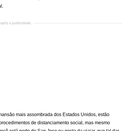
l.
após a publicidade..
 mansão mais assombrada dos Estados Unidos, estão
procedimentos de distanciamento social, mas mesmo
cê está perto de San Jose ou gosta da viajar, que tal dar