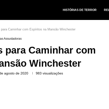
HISTÓRIAS DE TERROR
RE
s para Caminhar com Espíritos na Mansão Winchester
ias Assustadoras
s para Caminhar com
Mansão Winchester
de agosto de 2020
983
visualizações