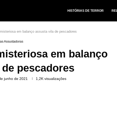
HISTÓRIAS DE TERROR
RE
 misteriosa em balanço assusta vila de pescadores
ias Assustadoras
misteriosa em balanço
a de pescadores
de junho de 2021
1,2K
visualizações