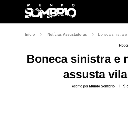
Início
Notícias Assustadoras
Boneca sinistra e
Notíc
Boneca sinistra e 
assusta vil
9 
escrito por
Mundo Sombrio