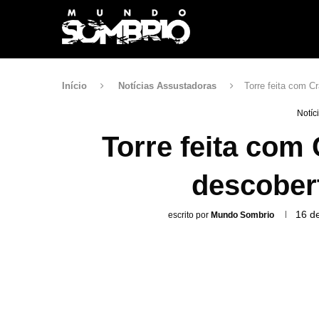
Início
Notícias Assustadoras
Torre feita com 
Notíc
Torre feita com
descober
16 d
escrito por
Mundo Sombrio