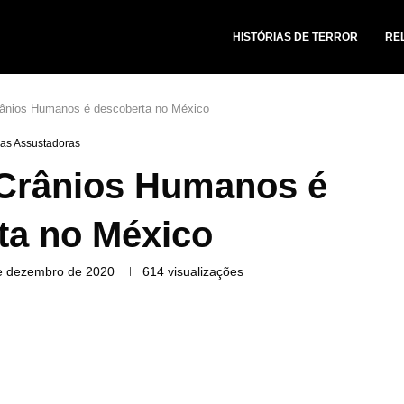
HISTÓRIAS DE TERROR
RE
Crânios Humanos é descoberta no México
ias Assustadoras
 Crânios Humanos é
ta no México
e dezembro de 2020
614
visualizações