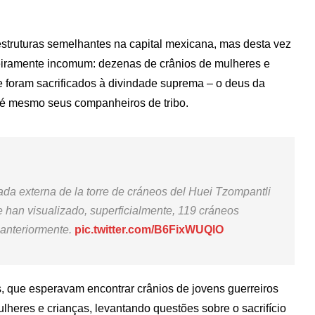
estruturas semelhantes na capital mexicana, mas desta vez
iramente incomum: dezenas de crânios de mulheres e
e foram sacrificados à divindade suprema – o deus da
 até mesmo seus companheiros de tribo.
ada externa de la torre de cráneos del Huei Tzompantli
se han visualizado, superficialmente, 119 cráneos
 anteriormente.
pic.twitter.com/B6FixWUQlO
, que esperavam encontrar crânios de jovens guerreiros
eres e crianças, levantando questões sobre o sacrifício