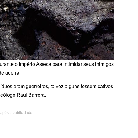
urante o Império Asteca para intimidar seus inimigos
de guerra
duos eram guerreiros, talvez alguns fossem cativos
queólogo Raul Barrera.
após a publicidade..