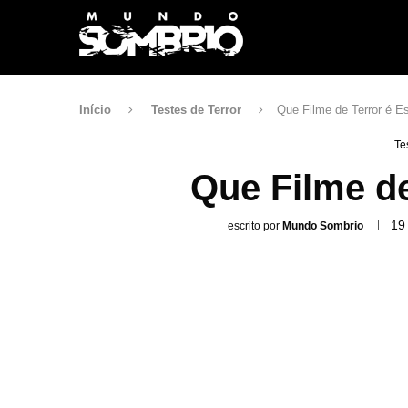
Início
Testes de Terror
Que Filme de Terror é E
Te
Que Filme de
19
escrito por
Mundo Sombrio