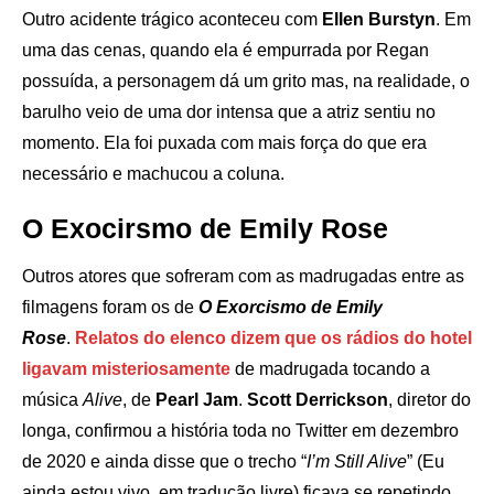
Outro acidente trágico aconteceu com
Ellen Burstyn
. Em
uma das cenas, quando ela é empurrada por Regan
possuída, a personagem dá um grito mas, na realidade, o
barulho veio de uma dor intensa que a atriz sentiu no
momento. Ela foi puxada com mais força do que era
necessário e machucou a coluna.
O Exocirsmo de Emily Rose
Outros atores que sofreram com as madrugadas entre as
filmagens foram os de
O Exorcismo de Emily
Rose
.
Relatos do elenco dizem que os rádios do hotel
ligavam misteriosamente
de madrugada tocando a
música
Alive
, de
Pearl Jam
.
Scott Derrickson
, diretor do
longa, confirmou a história toda no Twitter em dezembro
de 2020 e ainda disse que o trecho “
I’m Still Alive
” (Eu
ainda estou vivo, em tradução livre) ficava se repetindo