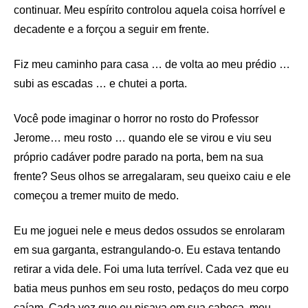
continuar. Meu espírito controlou aquela coisa horrível e
decadente e a forçou a seguir em frente.
Fiz meu caminho para casa … de volta ao meu prédio …
subi as escadas … e chutei a porta.
Você pode imaginar o horror no rosto do Professor
Jerome… meu rosto … quando ele se virou e viu seu
próprio cadáver podre parado na porta, bem na sua
frente? Seus olhos se arregalaram, seu queixo caiu e ele
começou a tremer muito de medo.
Eu me joguei nele e meus dedos ossudos se enrolaram
em sua garganta, estrangulando-o. Eu estava tentando
retirar a vida dele. Foi uma luta terrível. Cada vez que eu
batia meus punhos em seu rosto, pedaços do meu corpo
caíam. Cada vez que eu pisava em sua cabeça, meu