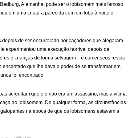
m Bedburg, Alemanha, pode ser o lobisomem mais famoso
rmou em uma criatura parecida com um lobo à noite e
s depois de ser encurralado por caçadores que alegaram
Ele experimentou uma execução horrível depois de
eres e crianças de forma selvagem – e comer seus restos
o encantado que lhe dava o poder de se transformar em
unca foi encontrado.
oas acreditam que ele não era um assassino, mas a vítima
 caça ao lobisomem. De qualquer forma, as circunstâncias
s galopantes na época de que os lobisomens estavam à
após a publicidade..