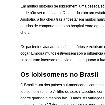
Em muitas histórias de lobisomem, uma pessoa só 
pode não ser rebuscada. De acordo com um estudo
Austrália, a lua cheia traz a “besta” em muitos hu
agudos de comportamento no hospital entre agosto
cheia.
Os pacientes atacaram os funcionários e exibiram
coçar. Embora muitos estivessem sob a influência 
se tornaram intensamente violentos enquanto a lua
Os lobisomens no Brasil
O Brasil é um dos países sul-americanos conhecid
lobisomem se for o 7º filho do sexo masculino c
ocorre quando o menino faz 13 anos. As variaçõe
uma sexta-feira 13 durante a lua cheia e apenas p