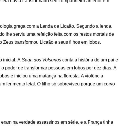
 ela havia transformado seu companheiro anterior em
itologia grega com a Lenda de Licaão. Segundo a lenda,
do lhe serviu uma refeição feita com os restos mortais de
 Zeus transformou Licaão e seus filhos em lobos.
 inicial. A
Saga dos Volsungs
conta a história de um pai e
 o poder de transformar pessoas em lobos por dez dias. A
lobos e iniciou uma matança na floresta. A violência
m ferimento letal. O filho só sobreviveu porque um corvo
eram na verdade assassinos em série, e a França tinha