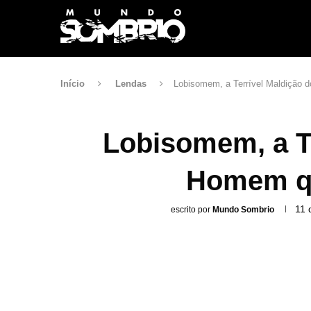
Início
Lendas
Lobisomem, a Terrível Maldição 
Lobisomem, a Te
Homem qu
11 
escrito por
Mundo Sombrio