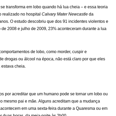
se transforma em lobo quando há lua cheia – e essa teoria
 realizado no hospital
Calvary Mater Newcastle
da
manos. O estudo descobriu que dos 91 incidentes violentos e
 de 2008 e julho de 2009, 23% aconteceram durante a lua
 comportamentos de lobo, como morder, cuspir e
de drogas ou álcool na época, não está claro por que eles
 estava cheia.
os por acreditar que um humano pode se tornar um lobo ou
om o mesmo pai e mãe. Alguns acreditam que a mudança
s acontecem em uma sexta-feira durante a Quaresma ou em
or duas horas, da meia-noite às 2h00.