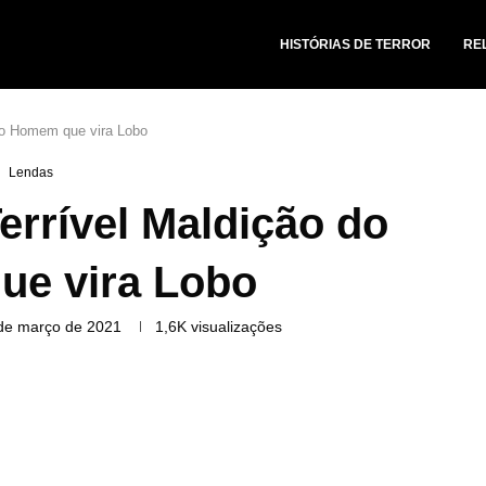
HISTÓRIAS DE TERROR
RE
do Homem que vira Lobo
Lendas
rrível Maldição do
e vira Lobo
de março de 2021
1,6K
visualizações