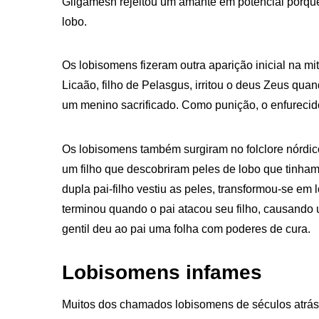
Gilgamesh rejeitou um amante em potencial porque
lobo.
Os lobisomens fizeram outra aparição inicial na m
Licaão, filho de Pelasgus, irritou o deus Zeus quan
um menino sacrificado. Como punição, o enfurecido
Os lobisomens também surgiram no folclore nórdico
um filho que descobriram peles de lobo que tinham
dupla pai-filho vestiu as peles, transformou-se em 
terminou quando o pai atacou seu filho, causando u
gentil deu ao pai uma folha com poderes de cura.
Lobisomens infames
Muitos dos chamados lobisomens de séculos atrás 