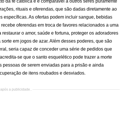
to da fé católica e é comparável a outros seres puramente
ações, rituais e oferendas, que são dadas diretamente ao
s específicas. As ofertas podem incluir sangue, bebidas
to recebe oferendas em troca de favores relacionados a uma
restaurar o amor, saúde e fortuna, proteger os adoradores
oa sorte em jogos de azar. Além desses poderes, que são
ral, seria capaz de conceder uma série de pedidos que
 acredita-se que o santo esquelético pode trazer a morte
as pessoas de serem enviadas para a prisão e ainda
recuperação de itens roubados e desviados.
após a publicidade..