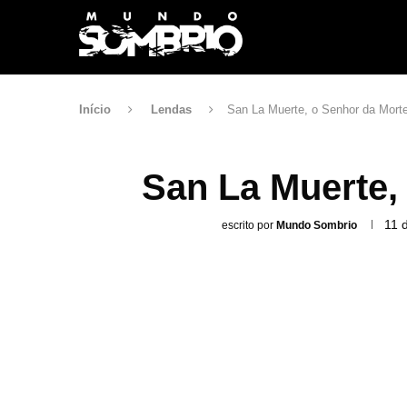
Início
Lendas
San La Muerte, o Senhor da Mort
San La Muerte,
11 
escrito por
Mundo Sombrio