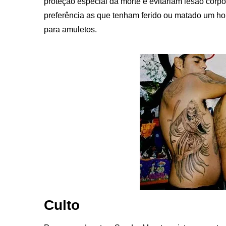
proteção especial da morte e evitariam lesão corpo
preferência as que tenham ferido ou matado um ho
para amuletos.
Culto