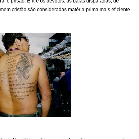
ral e prisão. Entre os devotos, as balas disparadas, de
mem cristão são consideradas matéria-prima mais eficiente