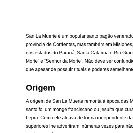
San La Muerte é um popular santo pagão venerado 
província de Corrientes, mas também em Misiones,
nos estados do Paraná, Santa Catarina e Rio Gra
Morte” e “Senhor da Morte”. Não deve ser confund
que apesar de possuir rituais e poderes semelhante
Origem
A origem de San La Muerte remonta à época das Mi
santo foi um monge franciscano ou jesuíta que cu
Lepra. Como ele atuava de forma independente da i
superiores lhe advertiram inúmeras vezes para não