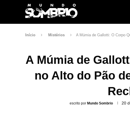
Início
Mistérios
A Múmia de Gallotti: O Corpo Q
A Múmia de Gallott
no Alto do Pão d
Rec
20 d
escrito por
Mundo Sombrio