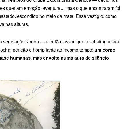
ns membros do Clube Excursionista Carioca — decidiram
Eles queriam emoção, aventura… mas o que encontraram foi
gastado, escondido no meio da mata. Esse vestígio, como
a nas alturas.
a vegetação rareou — e então, assim que o sol atingiu sua
rocha, perfeito e horripilante ao mesmo tempo:
um corpo
uase humanas, mas envolto numa aura de silêncio