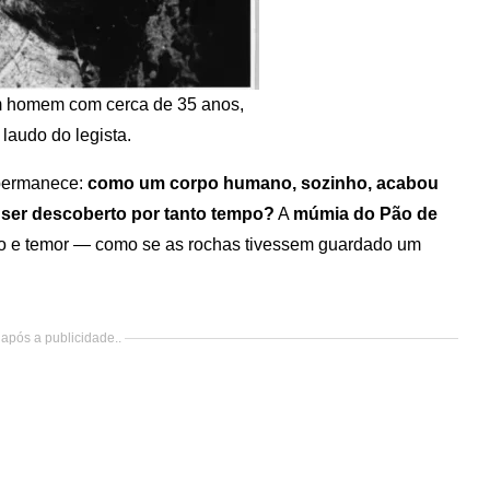
m homem com cerca de 35 anos,
laudo do legista.
 permanece:
como um corpo humano, sozinho, acabou
 ser descoberto por tanto tempo?
A
múmia do Pão de
ão e temor — como se as rochas tivessem guardado um
após a publicidade..