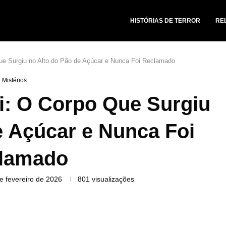
HISTÓRIAS DE TERROR
RE
ue Surgiu no Alto do Pão de Açúcar e Nunca Foi Reclamado
Mistérios
i: O Corpo Que Surgiu
e Açúcar e Nunca Foi
lamado
e fevereiro de 2026
801
visualizações