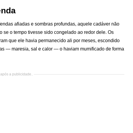
enda
 fendas afiadas e sombras profundas, aquele cadáver não
mo se o tempo tivesse sido congelado ao redor dele. Os
íram que ele havia permanecido ali por meses, escondido
as — maresia, sal e calor — o haviam mumificado de forma
após a publicidade..