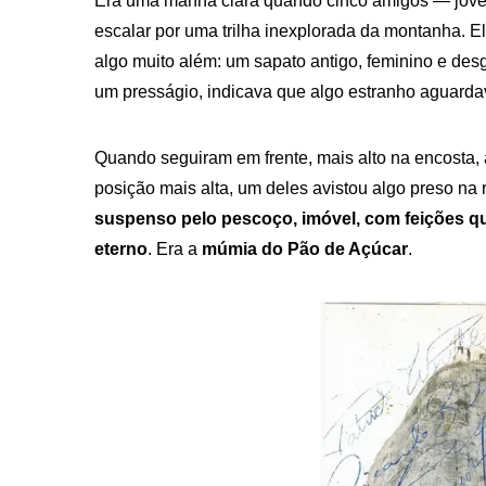
Era uma manhã clara quando cinco amigos — jove
escalar por uma trilha inexplorada da montanha. 
algo muito além: um sapato antigo, feminino e des
um presságio, indicava que algo estranho aguardav
Quando seguiram em frente, mais alto na encosta, 
posição mais alta, um deles avistou algo preso na 
suspenso pelo pescoço, imóvel, com feições q
eterno
. Era a
múmia do Pão de Açúcar
.