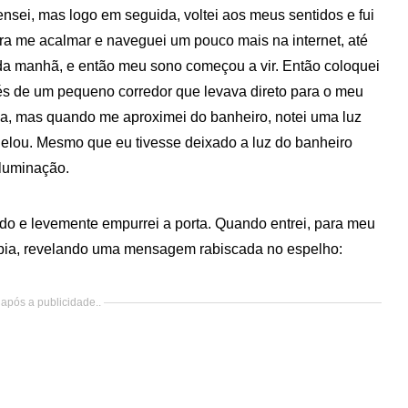
ei, mas logo em seguida, voltei aos meus sentidos e fui
ra me acalmar e naveguei um pouco mais na internet, até
 da manhã, e então meu sono começou a vir. Então coloquei
s de um pequeno corredor que levava direto para o meu
a, mas quando me aproximei do banheiro, notei uma luz
elou. Mesmo que eu tivesse deixado a luz do banheiro
iluminação.
undo e levemente empurrei a porta. Quando entrei, para meu
 pia, revelando uma mensagem rabiscada no espelho:
após a publicidade..