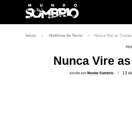
Início
Histórias de Terror
Nunca Vire as Costas
His
Nunca Vire as
13 d
escrito por
Mundo Sombrio