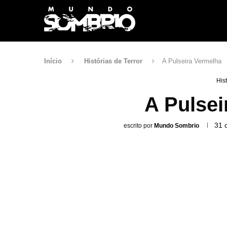
Início
Histórias de Terror
A Pulseira Vermelha
His
A Pulsei
31 
escrito por
Mundo Sombrio