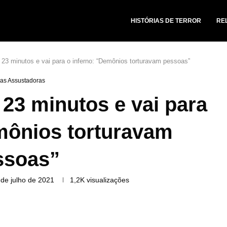
HISTÓRIAS DE TERROR
RE
3 minutos e vai para o inferno: “Demônios torturavam pessoas”
ias Assustadoras
3 minutos e vai para
mônios torturavam
ssoas”
 de julho de 2021
1,2K
visualizações