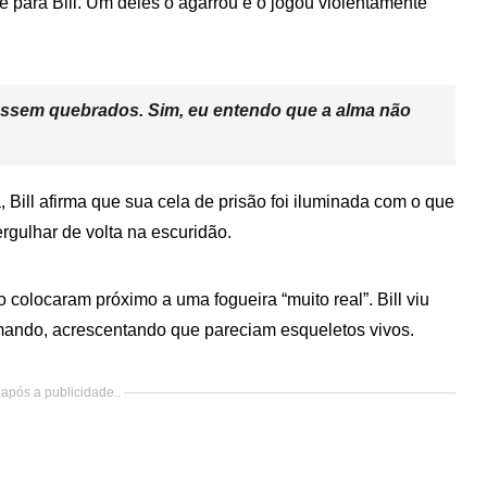
e para Bill. Um deles o agarrou e o jogou violentamente
essem quebrados. Sim, eu entendo que a alma não
Bill afirma que sua cela de prisão foi iluminada com o que
rgulhar de volta na escuridão.
 colocaram próximo a uma fogueira “muito real”. Bill viu
mando, acrescentando que pareciam esqueletos vivos.
após a publicidade..