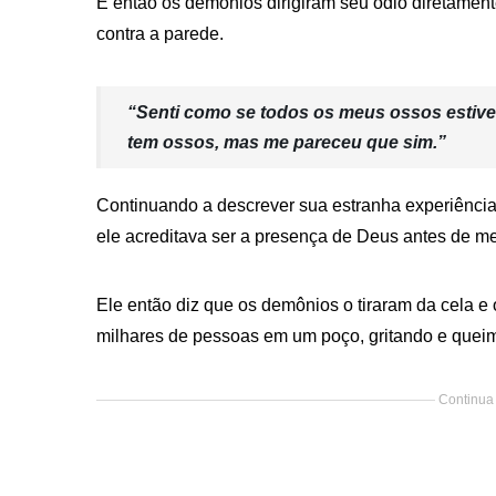
E então os demônios dirigiram seu ódio diretament
contra a parede.
“Senti como se todos os meus ossos estiv
tem ossos, mas me pareceu que sim.”
Continuando a descrever sua estranha experiência, 
ele acreditava ser a presença de Deus antes de me
Ele então diz que os demônios o tiraram da cela e o
milhares de pessoas em um poço, gritando e quei
Continua 