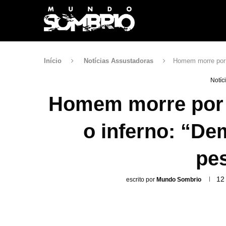
Início
Notícias Assustadoras
Homem morre por 2
Notíc
Homem morre por 2
o inferno: “De
pe
12
escrito por
Mundo Sombrio