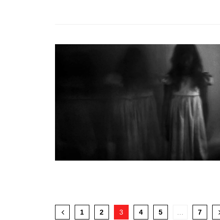
1
2
3
4
5
…
7