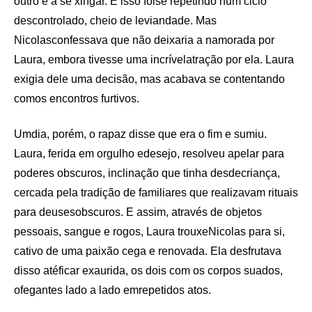
outro e a se xingar. E isso foise repetindo num ciclo
descontrolado, cheio de leviandade. Mas
Nicolasconfessava que não deixaria a namorada por
Laura, embora tivesse uma incrívelatração por ela. Laura
exigia dele uma decisão, mas acabava se contentando
comos encontros furtivos.
Umdia, porém, o rapaz disse que era o fim e sumiu.
Laura, ferida em orgulho edesejo, resolveu apelar para
poderes obscuros, inclinação que tinha desdecriança,
cercada pela tradição de familiares que realizavam rituais
para deusesobscuros. E assim, através de objetos
pessoais, sangue e rogos, Laura trouxeNicolas para si,
cativo de uma paixão cega e renovada. Ela desfrutava
disso atéficar exaurida, os dois com os corpos suados,
ofegantes lado a lado emrepetidos atos.