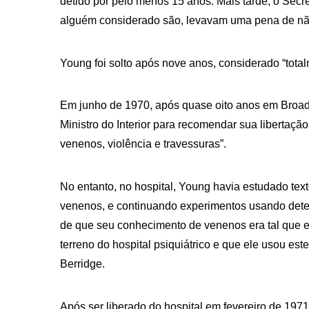
detido por pelo menos 15 anos. Mais tarde, o Secre
alguém considerado são, levavam uma pena de não
Young foi solto após nove anos, considerado “tota
Em junho de 1970, após quase oito anos em Broadm
Ministro do Interior para recomendar sua liberta
venenos, violência e travessuras”.
No entanto, no hospital, Young havia estudado te
venenos, e continuando experimentos usando deten
de que seu conhecimento de venenos era tal que el
terreno do hospital psiquiátrico e que ele usou es
Berridge.
Após ser liberado do hospital em fevereiro de 197