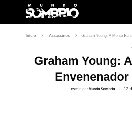
Início
Assassinos
Graham Young: A Mente Fant
Graham Young: A 
Envenenador 
12 d
escrito por
Mundo Sombrio