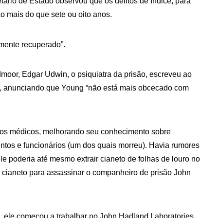
tário de Estado observou que os delitos de índice, para
 mais do que sete ou oito anos.
lmente recuperado”.
oor, Edgar Udwin, o psiquiatra da prisão, escreveu ao
ção, anunciando que Young “não está mais obcecado com
xtos médicos, melhorando seu conhecimento sobre
tos e funcionários (um dos quais morreu). Havia rumores
e poderia até mesmo extrair cianeto de folhas de louro no
te cianeto para assassinar o companheiro de prisão John
1, ele começou a trabalhar no John Hadland Laboratories