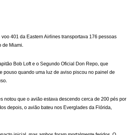
o voo 401 da Eastern Airlines transportava 176 pessoas
o de Miami.
pitão Bob Loft e o Segundo Oficial Don Repo, que
e pouso quando uma luz de aviso piscou no painel de
uso.
es notou que o avião estava descendo cerca de 200 pés por
s depois, o avião bateu nos Everglades da Flórida,
mpacto inicial, mas ambos foram mortalmente feridos. O