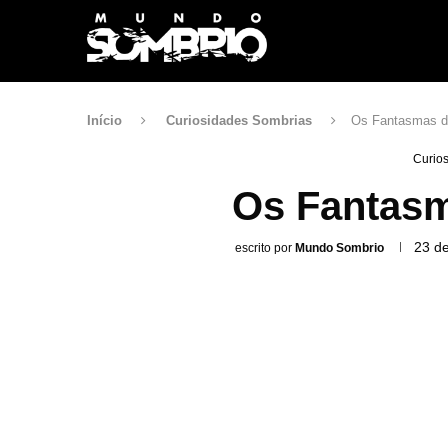
Início
Curiosidades Sombrias
Os Fantasmas d
Curio
Os Fantasm
23 d
escrito por
Mundo Sombrio