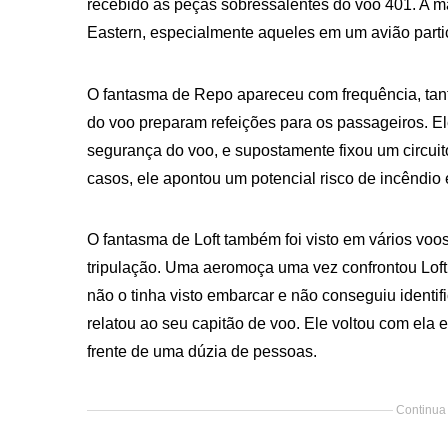
recebido as peças sobressalentes do voo 401. A ma
Eastern, especialmente aqueles em um avião partic
O fantasma de Repo apareceu com frequência, tanto
do voo preparam refeições para os passageiros. E
segurança do voo, e supostamente fixou um circui
casos, ele apontou um potencial risco de incêndio
O fantasma de Loft também foi visto em vários voo
tripulação. Uma aeromoça uma vez confrontou Loft,
não o tinha visto embarcar e não conseguiu identif
relatou ao seu capitão de voo. Ele voltou com ela
frente de uma dúzia de pessoas.
Continua 