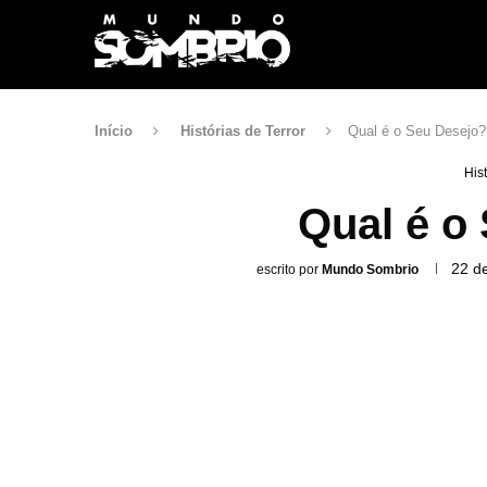
Início
Histórias de Terror
Qual é o Seu Desejo?
His
Qual é o
22 d
escrito por
Mundo Sombrio